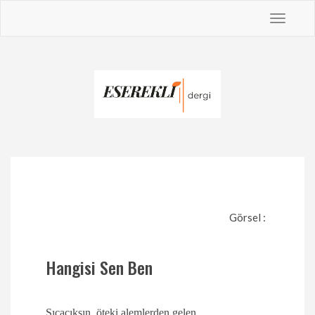
Toggle
navigat
Görsel :
Hangisi Sen Ben
Sıcacıksın, öteki alemlerden gelen