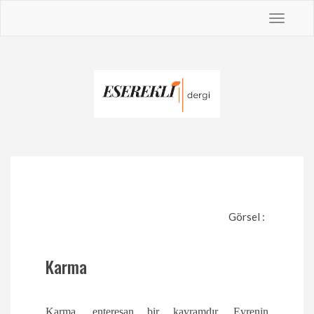
Toggle
navigat
Görsel :
Karma
Karma, enteresan bir kavramdır. Evrenin