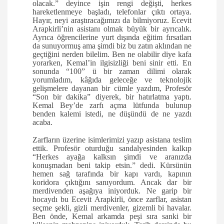
olacak.” deyince işin rengi değişti, herkes
hareketlenmeye başladı, telefonlar çıktı ortaya.
Hayır, neyi araştıracağımızı da bilmiyoruz. Ecevit
Arapkirli’nin asistanı olmak büyük bir ayrıcalık.
Ayrıca öğrencilerine yurt dışında eğitim fırsatları
da sunuyormuş ama şimdi biz bu zatın aklından ne
geçtiğini nerden bilelim. Ben ne olabilir diye kafa
yorarken, Kemal’in ilgisizliği beni sinir etti. En
sonunda “100” ü bir zaman dilimi olarak
yorumladım, kâğıda geleceğe ve teknolojik
gelişmelere dayanan bir cümle yazdım, Profesör
“Son bir dakika” diyerek, bir hatırlatma yaptı.
Kemal Bey’de zarfı açma lütfunda bulunup
benden kalemi istedi, ne düşündü de ne yazdı
acaba.
Zarfların üzerine isimlerimizi yazıp asistana teslim
ettik. Profesör oturduğu sandalyesinden kalkıp
“Herkes ayağa kalksın şimdi ve aranızda
konuşmadan beni takip etsin.” dedi. Kürsünün
hemen sağ tarafında bir kapı vardı, kapının
koridora çıktığını sanıyordum. Ancak dar bir
merdivenden aşağıya iniyorduk. Ne garip bir
hocaydı bu Ecevit Arapkirli, önce zarflar, asistan
seçme şekli, gizli merdivenler, gizemli bi havalar.
Ben önde, Kemal arkamda peşi sıra sanki bir