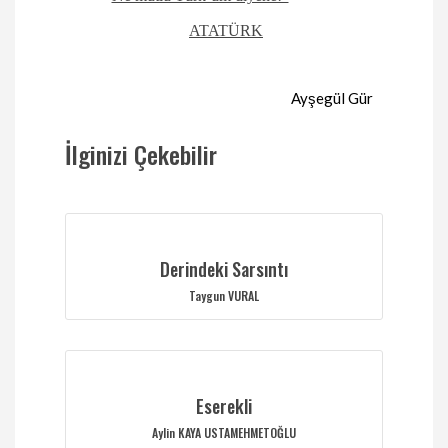
ATATÜRK
Ayşegül Gür
İlginizi Çekebilir
Derindeki Sarsıntı
Taygun VURAL
Eserekli
Aylin KAYA USTAMEHMETOĞLU