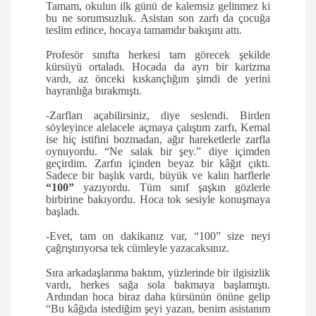
Tamam, okulun ilk günü de kalemsiz gelinmez ki
bu ne sorumsuzluk. Asistan son zarfı da çocuğa
teslim edince, hocaya tamamdır bakışını attı.
Profesör sınıfta herkesi tam görecek şekilde
kürsüyü ortaladı. Hocada da ayrı bir karizma
vardı, az önceki kıskançlığım şimdi de yerini
hayranlığa bırakmıştı.
-Zarfları açabilirsiniz, diye seslendi. Birden
söyleyince alelacele açmaya çalıştım zarfı, Kemal
ise hiç istifini bozmadan, ağır hareketlerle zarfla
oynuyordu. “Ne salak bir şey.” diye içimden
geçirdim. Zarfın içinden beyaz bir kâğıt çıktı.
Sadece bir başlık vardı, büyük ve kalın harflerle
“100”
yazıyordu. Tüm sınıf şaşkın gözlerle
birbirine bakıyordu. Hoca tok sesiyle konuşmaya
başladı.
-Evet, tam on dakikanız var, “100” size neyi
çağrıştırıyorsa tek cümleyle yazacaksınız.
Sıra arkadaşlarıma baktım, yüzlerinde bir ilgisizlik
vardı, herkes sağa sola bakmaya başlamıştı.
Ardından hoca biraz daha kürsünün önüne gelip
“Bu kâğıda istediğim şeyi yazan, benim asistanım