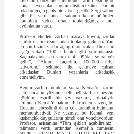
kilisenin mahzenine iniyorduk. Tarih dersinde bu
kadar heyecanlanacağımı düşünmezdim. Dar bir
odadan geçip geniş bir salona geçtik. Sergi salonu
gibi bir yerdi ancak salonun kenar bölümleri
karanlıktı, sadece ortada toplandığımız alanda
aydınlatma vardı.
Profesör elindeki zarfları masaya koydu, zarflar
sınıfın en arka sırasından toplanıp gelmişti. Yani
en son bizim zarflar açılıp okunacaktı. Tüm sınıf
aşağı yukarı “100”ü benim gibi yorumlamıştı.
Saçmalayanlar da vardı tabi “99’dan sonra yüz
gelir.”, “Aklımı kaçırdım, 100.000 fidye
istiyorum.” şeklinde ilgi çekmeye çalışan
arkadaşlar. Bunları yazanlarla arkadaşlık
etmemeliyim.
Benim zarfı okuduktan sonra Kemal’in zarfını
açtı, hocanın yüzünde belli belirsiz bir tebessüm
gördüm, esprili bir şey yazılmış olmalıydı,
ardından Kemal’e baktım. Fikrimden vazgeçtim.
Hocanın tebessümü daha çok aradığını bulmanın
memnuniyetiydi. Ne yazmıştı bu Kemal, yeni
kıskançlık duygularımı şimdi ona yöneltiyordum.
Profesör, asistanına “Tüm ışıkları açabilirsiniz.”
talimatını verdi, ardından Kemal’in cümlesini
okudu. “CUMHURİYET KURULALI TAM