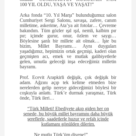
100 YIL OLDU, YAŞA VE YAŞAT!”
Arka fonda “10. Yıl Marşı” bulunduğumuz salon
Cumhuriyet Sergi Salonu, savaşa, zafere, canım
milletime, askerime, Ata’ya ait fotolar… Çevreme
bakındım. Tüm gözler ışıl ışıl, nemli, kalbim pır
pır; içimde gurur, onur, özlem ve saygı…
Böylesine şanlı bir millete ait olmak… İşte bu
bizim, Millet Bayramı… Aynı duyguları
yaşadığımız, hepimizin ortak geçmişi, kaderi olan
geçmişten acı, emek ve mutlak galibiyetlerle
gelen, umutla geleceği inşa edeceğimiz milletin
bayramı.
Prof. Ecevit Arapkirli değişik, çok değişik bir
adam. Ağzını açıp tek kelime etmeden bize
nerelerden gelip nereye gideceğimizi böylesi bir
coşkuyla anlattı. Türk’e durmak yaraşmaz, Türk
önde, Türk ileri…
“Türk Milleti! Ebediyete akıp giden her on
senede, bu büyük millet bayramını daha büyük
şereflerle, saadetlerle huzur ve refah içinde
kutlamanı gönülden dilerim.
Ne mutlu Türk’üm diyene!”