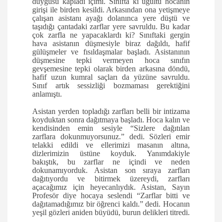
duygusu kapladı içimi. Sınıfta ki uğultu hocanın
girişi ile birden kesildi. Arkasından ona yetişmeye
çalışan asistanı ayağı dolanınca yere düştü ve
taşıdığı çantadaki zarflar yere savruldu. Bu kadar
çok zarfla ne yapacaklardı ki? Sınıftaki gergin
hava asistanın düşmesiyle biraz dağıldı, hafif
gülüşmeler ve fısıldaşmalar başladı. Asistanının
düşmesine tepki vermeyen hoca sınıfın
gevşemesine tepki olarak birden arkasına döndü,
hafif uzun kumral saçları da yüzüne savruldu.
Sınıf artık sessizliği bozmaması gerektiğini
anlamıştı.
Asistan yerden topladığı zarfları belli bir intizama
koyduktan sonra dağıtmaya başladı. Hoca kalın ve
kendisinden emin sesiyle “Sizlere dağıtılan
zarflara dokunmuyorsunuz.” dedi. Sözleri emir
telakki edildi ve ellerimizi masanın altına,
dizlerimizin üstüne koyduk. Yanımdakiyle
bakıştık, bu zarflar ne içindi ve neden
dokunamıyorduk. Asistan son sıraya zarfları
dağıtıyordu ve bitirmek üzereydi, zarfları
açacağımız için heyecanlıydık. Asistan, Sayın
Profesör diye hocaya seslendi “Zarflar bitti ve
dağıtamadığımız bir öğrenci kaldı.” dedi. Hocanın
yeşil gözleri aniden büyüdü, burun delikleri titredi.