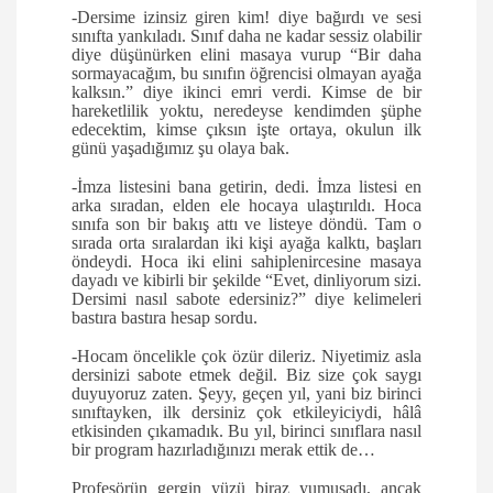
-Dersime izinsiz giren kim! diye bağırdı ve sesi
sınıfta yankıladı. Sınıf daha ne kadar sessiz olabilir
diye düşünürken elini masaya vurup “Bir daha
sormayacağım, bu sınıfın öğrencisi olmayan ayağa
kalksın.” diye ikinci emri verdi. Kimse de bir
hareketlilik yoktu, neredeyse kendimden şüphe
edecektim, kimse çıksın işte ortaya, okulun ilk
günü yaşadığımız şu olaya bak.
-İmza listesini bana getirin, dedi. İmza listesi en
arka sıradan, elden ele hocaya ulaştırıldı. Hoca
sınıfa son bir bakış attı ve listeye döndü. Tam o
sırada orta sıralardan iki kişi ayağa kalktı, başları
öndeydi. Hoca iki elini sahiplenircesine masaya
dayadı ve kibirli bir şekilde “Evet, dinliyorum sizi.
Dersimi nasıl sabote edersiniz?” diye kelimeleri
bastıra bastıra hesap sordu.
-Hocam öncelikle çok özür dileriz. Niyetimiz asla
dersinizi sabote etmek değil. Biz size çok saygı
duyuyoruz zaten. Şeyy, geçen yıl, yani biz birinci
sınıftayken, ilk dersiniz çok etkileyiciydi, hâlâ
etkisinden çıkamadık. Bu yıl, birinci sınıflara nasıl
bir program hazırladığınızı merak ettik de…
Profesörün gergin yüzü biraz yumuşadı, ancak