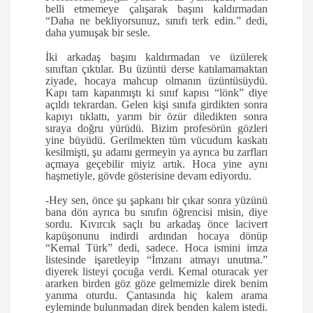
belli etmemeye çalışarak başını kaldırmadan
“Daha ne bekliyorsunuz, sınıfı terk edin.” dedi,
daha yumuşak bir sesle.
İki arkadaş başını kaldırmadan ve üzülerek
sınıftan çıktılar. Bu üzüntü derse katılamamaktan
ziyade, hocaya mahcup olmanın üzüntüsüydü.
Kapı tam kapanmıştı ki sınıf kapısı “lönk” diye
açıldı tekrardan. Gelen kişi sınıfa girdikten sonra
kapıyı tıklattı, yarım bir özür diledikten sonra
sıraya doğru yürüdü. Bizim profesörün gözleri
yine büyüdü. Gerilmekten tüm vücudum kaskatı
kesilmişti, şu adamı germeyin ya ayrıca bu zarfları
açmaya geçebilir miyiz artık. Hoca yine aynı
haşmetiyle, gövde gösterisine devam ediyordu.
-Hey sen, önce şu şapkanı bir çıkar sonra yüzünü
bana dön ayrıca bu sınıfın öğrencisi misin, diye
sordu. Kıvırcık saçlı bu arkadaş önce lacivert
kapüşonunu indirdi ardından hocaya dönüp
“Kemal Türk” dedi, sadece. Hoca ismini imza
listesinde işaretleyip “İmzanı atmayı unutma.”
diyerek listeyi çocuğa verdi. Kemal oturacak yer
ararken birden göz göze gelmemizle direk benim
yanıma oturdu. Çantasında hiç kalem arama
eyleminde bulunmadan direk benden kalem istedi.