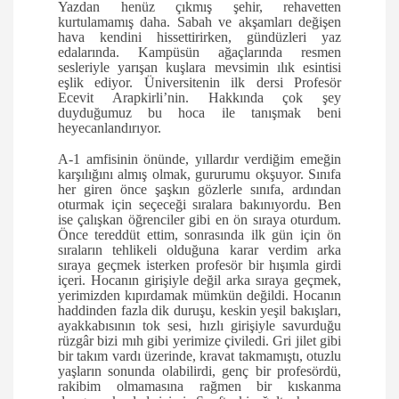
Yazdan henüz çıkmış şehir, rehavetten
kurtulamamış daha. Sabah ve akşamları değişen
hava kendini hissettirirken, gündüzleri yaz
edalarında. Kampüsün ağaçlarında resmen
sesleriyle yarışan kuşlara mevsimin ılık esintisi
eşlik ediyor. Üniversitenin ilk dersi Profesör
Ecevit Arapkirli’nin. Hakkında çok şey
duyduğumuz bu hoca ile tanışmak beni
heyecanlandırıyor.
A-1 amfisinin önünde, yıllardır verdiğim emeğin
karşılığını almış olmak, gururumu okşuyor. Sınıfa
her giren önce şaşkın gözlerle sınıfa, ardından
oturmak için seçeceği sıralara bakınıyordu. Ben
ise çalışkan öğrenciler gibi en ön sıraya oturdum.
Önce tereddüt ettim, sonrasında ilk gün için ön
sıraların tehlikeli olduğuna karar verdim arka
sıraya geçmek isterken profesör bir hışımla girdi
içeri. Hocanın girişiyle değil arka sıraya geçmek,
yerimizden kıpırdamak mümkün değildi. Hocanın
haddinden fazla dik duruşu, keskin yeşil bakışları,
ayakkabısının tok sesi, hızlı girişiyle savurduğu
rüzgâr bizi mıh gibi yerimize çiviledi. Gri jilet gibi
bir takım vardı üzerinde, kravat takmamıştı, otuzlu
yaşların sonunda olabilirdi, genç bir profesördü,
rakibim olmamasına rağmen bir kıskanma