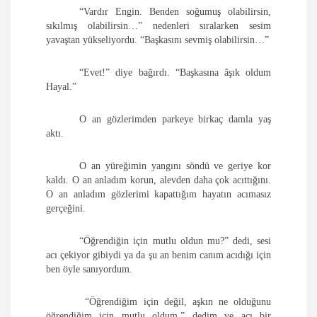
“Vardır Engin. Benden soğumuş olabilirsin,
sıkılmış olabilirsin…” nedenleri sıralarken sesim
yavaştan yükseliyordu. “Başkasını sevmiş olabilirsin…”
“Evet!” diye bağırdı. “Başkasına âşık oldum
Hayal.”
O an gözlerimden parkeye birkaç damla yaş
aktı.
O an yüreğimin yangını söndü ve geriye kor
kaldı. O an anladım korun, alevden daha çok acıttığını.
O an anladım gözlerimi kapattığım hayatın acımasız
gerçeğini.
“Öğrendiğin için mutlu oldun mu?” dedi, sesi
acı çekiyor gibiydi ya da şu an benim canım acıdığı için
ben öyle sanıyordum.
“Öğrendiğim için değil, aşkın ne olduğunu
öğrendiğim için mutlu oldum.” dedim ve acı bir