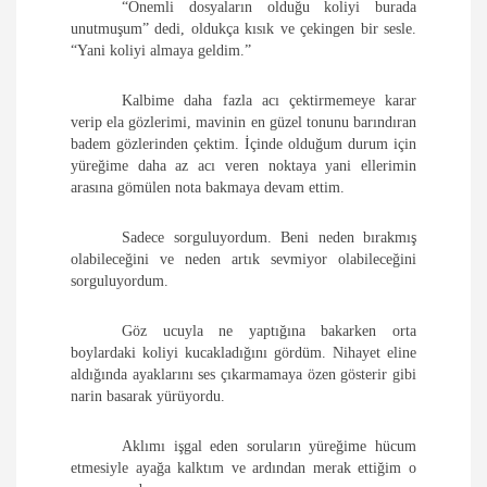
“Önemli dosyaların olduğu koliyi burada
unutmuşum” dedi, oldukça kısık ve çekingen bir sesle.
“Yani koliyi almaya geldim.”
Kalbime daha fazla acı çektirmemeye karar
verip ela gözlerimi, mavinin en güzel tonunu barındıran
badem gözlerinden çektim. İçinde olduğum durum için
yüreğime daha az acı veren noktaya yani ellerimin
arasına gömülen nota bakmaya devam ettim.
Sadece sorguluyordum. Beni neden bırakmış
olabileceğini ve neden artık sevmiyor olabileceğini
sorguluyordum.
Göz ucuyla ne yaptığına bakarken orta
boylardaki koliyi kucakladığını gördüm. Nihayet eline
aldığında ayaklarını ses çıkarmamaya özen gösterir gibi
narin basarak yürüyordu.
Aklımı işgal eden soruların yüreğime hücum
etmesiyle ayağa kalktım ve ardından merak ettiğim o