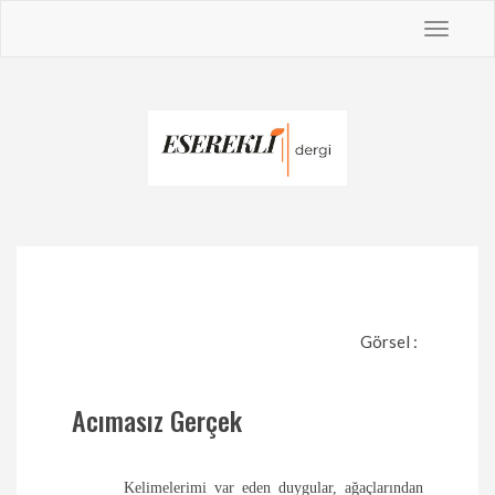
Toggle
navigat
Görsel :
Acımasız Gerçek
Kelimelerimi
var eden duygular, ağaçlarından