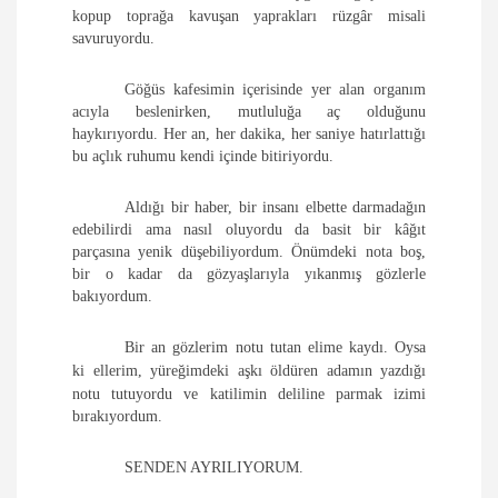
kopup toprağa kavuşan yaprakları rüzgâr misali
savuruyordu.
Göğüs kafesimin içerisinde yer alan organım
acıyla beslenirken, mutluluğa aç olduğunu
haykırıyordu. Her an, her dakika, her saniye hatırlattığı
bu açlık ruhumu kendi içinde bitiriyordu.
Aldığı bir haber, bir insanı elbette darmadağın
edebilirdi ama nasıl oluyordu da basit bir kâğıt
parçasına yenik düşebiliyordum. Önümdeki nota boş,
bir o kadar da gözyaşlarıyla yıkanmış gözlerle
bakıyordum.
Bir an gözlerim notu tutan elime kaydı.
Oysa
ki
ellerim, yüreğimdeki aşkı öldüren adamın yazdığı
notu tutuyordu ve katilimin deliline parmak izimi
bırakıyordum.
SENDEN AYRILIYORUM.