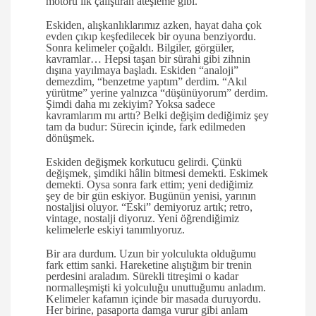
motoru ilk çalıştıran ateşleme gibi.
Eskiden, alışkanlıklarımız azken, hayat daha çok
evden çıkıp keşfedilecek bir oyuna benziyordu.
Sonra kelimeler çoğaldı. Bilgiler, görgüler,
kavramlar… Hepsi taşan bir sürahi gibi zihnin
dışına yayılmaya başladı. Eskiden “analoji”
demezdim, “benzetme yaptım” derdim. “Akıl
yürütme” yerine yalnızca “düşünüyorum” derdim.
Şimdi daha mı zekiyim? Yoksa sadece
kavramlarım mı arttı? Belki değişim dediğimiz şey
tam da budur: Sürecin içinde, fark edilmeden
dönüşmek.
Eskiden değişmek korkutucu gelirdi. Çünkü
değişmek, şimdiki hâlin bitmesi demekti. Eskimek
demekti. Oysa sonra fark ettim; yeni dediğimiz
şey de bir gün eskiyor. Bugünün yenisi, yarının
nostaljisi oluyor. “Eski” demiyoruz artık; retro,
vintage, nostalji diyoruz. Yeni öğrendiğimiz
kelimelerle eskiyi tanımlıyoruz.
Bir ara durdum. Uzun bir yolculukta olduğumu
fark ettim sanki. Hareketine alıştığım bir trenin
perdesini araladım. Sürekli titreşimi o kadar
normalleşmişti ki yolculuğu unuttuğumu anladım.
Kelimeler kafamın içinde bir masada duruyordu.
Her birine, pasaporta damga vurur gibi anlam