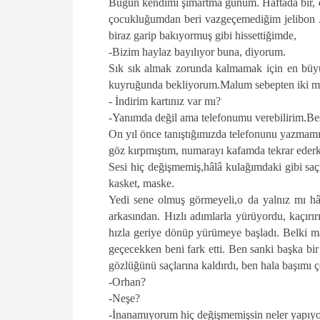
Bugün kendimi şımartma günüm. Haftada bir, dış
çocukluğumdan beri vazgeçemediğim jelibon .O
biraz garip bakıyormuş gibi hissettiğimde,
-Bizim haylaz bayılıyor buna, diyorum.
Sık sık almak zorunda kalmamak için en büyü
kuyruğunda bekliyorum.Malum sebepten iki me
- İndirim kartınız var mı?
-Yanımda değil ama telefonumu verebilirim.Beş 
On yıl önce tanıştığımızda telefonunu yazmamı 
göz kırpmıştım, numarayı kafamda tekrar eder
Sesi hiç değişmemiş,hâlâ kulağımdaki gibi sa
kasket, maske.
Yedi sene olmuş görmeyeli,o da yalnız mı hâlâ
arkasından. Hızlı adımlarla yürüyordu, kaçır
hızla geriye dönüp yürümeye başladı. Belki 
geçecekken beni fark etti. Ben sanki başka bi
gözlüğünü saçlarına kaldırdı, ben hala başımı
-Orhan?
-Neşe?
-İnanamıyorum hiç değişmemişsin neler yapıy