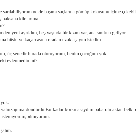
e sarılabiliyorum ne de başımı saçlarına gömüp kokusunu içime çekebi
ş baksana kilolarıma.
un?
mden yeni ayrıldım, beş yaşında bir kızım var, ana sınıfına gidiyor.
a bitsin ve kaçarcasına oradan uzaklaşayım istedim.
ıyorum, üç senedir burada oturuyorum, benim çocuğum yok.
 Peki evlenmedin mi?
 yok.
beni yalnızlığıma döndürdü.Bu kadar korkmasaydım baba olmaktan belki 
k istemiyorum,bilmiyorum.
şalım.