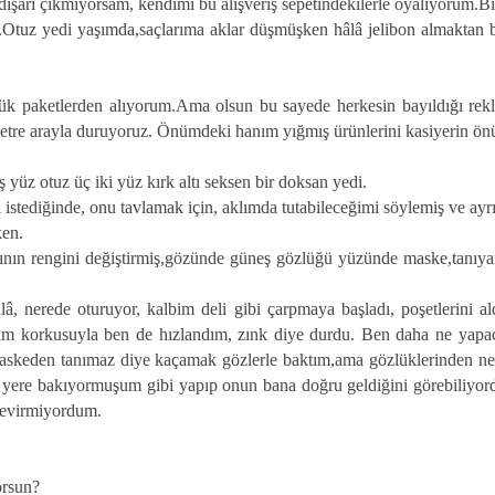
arı çıkmıyorsam, kendimi bu alışveriş sepetindekilerle oyalıyorum.Bir p
tuz yedi yaşımda,saçlarıma aklar düşmüşken hâlâ jelibon almaktan b
k paketlerden alıyorum.Ama olsun bu sayede herkesin bayıldığı rekl
tre arayla duruyoruz. Önümdeki hanım yığmış ürünlerini kasiyerin ön
yüz otuz üç iki yüz kırk altı seksen bir doksan yedi.
istediğinde, onu tavlamak için, aklımda tutabileceğimi söylemiş ve ay
ken.
çının rengini değiştirmiş,gözünde güneş gözlüğü yüzünde maske,tanı
, nerede oturuyor, kalbim deli gibi çarpmaya başladı, poşetlerini aldı
ırım korkusuyla ben de hızlandım, zınk diye durdu. Ben daha ne yap
maskeden tanımaz diye kaçamak gözlerle baktım,ama gözlüklerinden n
r yere bakıyormuşum gibi yapıp onun bana doğru geldiğini görebiliyor
 çevirmiyordum.
orsun?