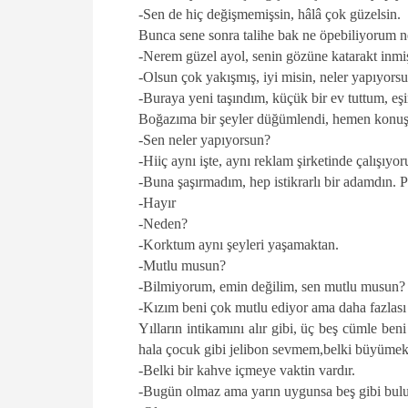
-Sen de hiç değişmemişsin, hâlâ çok güzelsin.
Bunca sene sonra talihe bak ne öpebiliyorum n
-Nerem güzel ayol, senin gözüne katarakt inmi
-Olsun çok yakışmış, iyi misin, neler yapıyors
-Buraya yeni taşındım, küçük bir ev tuttum, eşi
Boğazıma bir şeyler düğümlendi, hemen konuşm
-Sen neler yapıyorsun?
-Hiiç aynı işte, aynı reklam şirketinde çalış
-Buna şaşırmadım, hep istikrarlı bir adamdın.
-Hayır
-Neden?
-Korktum aynı şeyleri yaşamaktan.
-Mutlu musun?
-Bilmiyorum, emin değilim, sen mutlu musun?
-Kızım beni çok mutlu ediyor ama daha fazlası
Yılların intikamını alır gibi, üç beş cümle 
hala çocuk gibi jelibon sevmem,belki büyüme
-Belki bir kahve içmeye vaktin vardır.
-Bugün olmaz ama yarın uygunsa beş gibi bulu