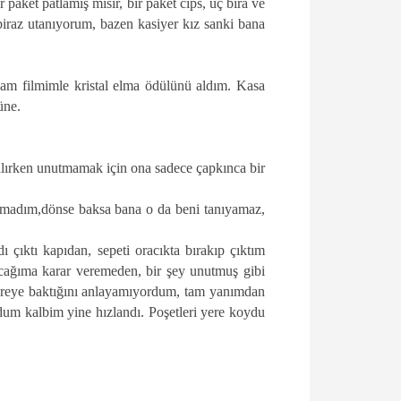
aket patlamış mısır, bir paket cips, üç bira ve
iraz utanıyorum, bazen kasiyer kız sanki bana
am filmimle kristal elma ödülünü aldım. Kasa
üne.
rılırken unutmamak için ona sadece çapkınca bir
yamadım,dönse baksa bana o da beni tanıyamaz,
 çıktı kapıdan, sepeti oracıkta bırakıp çıktım
acağıma karar veremeden, bir şey unutmuş gibi
ereye baktığını anlayamıyordum, tam yanımdan
dum kalbim yine hızlandı. Poşetleri yere koydu