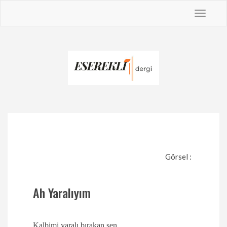
Toggle
navigat
Görsel :
Ah Yaralıyım
Kalbimi yaralı bırakan sen,