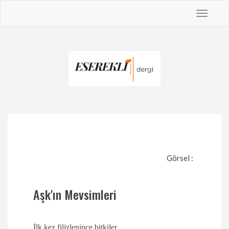
Toggle
navigat
Görsel :
Aşk'ın Mevsimleri
İlk kez filizlenince bitkiler,