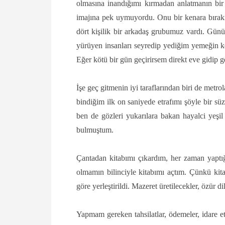
olmasına inandığımı kırmadan anlatmanın bir
imajına pek uymuyordu. Onu bir kenara bırak
dört kişilik bir arkadaş grubumuz vardı. Günü
yürüyen insanları seyredip yediğim yemeğin k
Eğer kötü bir gün geçirirsem direkt eve gidip ge
İşe geç gitmenin iyi taraflarından biri de metr
bindiğim ilk on saniyede etrafımı şöyle bir sü
ben de gözleri yukarılara bakan hayalci yeşil
bulmuştum.
Çantadan kitabımı çıkardım, her zaman yaptı
olmamın bilinciyle kitabımı açtım. Çünkü ki
göre yerleştirildi. Mazeret üretilecekler, özür 
Yapmam gereken tahsilatlar, ödemeler, idare e