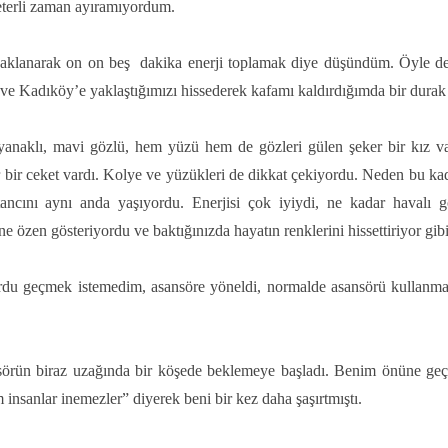
eterli zaman ayıramıyordum.
a odaklanarak on on beş dakika enerji toplamak diye düşündüm. Öyle de
i ve Kadıköy’e yaklaştığımızı hissederek kafamı kaldırdığımda bir durak
anaklı, mavi gözlü, hem yüzü hem de gözleri gülen şeker bir kız va
r bir ceket vardı. Kolye ve yüzükleri de dikkat çekiyordu. Neden bu ka
ncını aynı anda yaşıyordu. Enerjisi çok iyiydi, ne kadar havalı
e özen gösteriyordu ve baktığınızda hayatın renklerini hissettiriyor gib
rdu geçmek istemedim, asansöre yöneldi, normalde asansörü kullanm
ansörün biraz uzağında bir köşede beklemeye başladı. Benim önüne g
nsanlar inemezler” diyerek beni bir kez daha şaşırtmıştı.