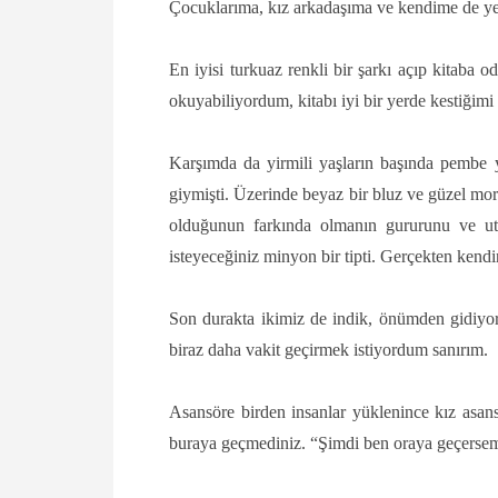
Çocuklarıma, kız arkadaşıma ve kendime de y
En iyisi turkuaz renkli bir şarkı açıp kitab
okuyabiliyordum, kitabı iyi bir yerde kestiğim
Karşımda da yirmili yaşların başında pembe y
giymişti. Üzerinde beyaz bir bluz ve güzel mo
olduğunun farkında olmanın gururunu ve uta
isteyeceğiniz minyon bir tipti. Gerçekten kendin
Son durakta ikimiz de indik, önümden gidiyo
biraz daha vakit geçirmek istiyordum sanırım.
Asansöre birden insanlar yüklenince kız as
buraya geçmediniz. “Şimdi ben oraya geçersem i