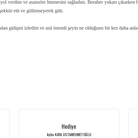
k yol verdim ve asansöre binmesini sağladım. Beraber yukarı çıkarken 
ekkür etti ve gülümseyerek gitti.
ndan gidişini izledim ve asıl önemli şeyin ne olduğunu bir kez daha anl
Hediye
Aylin KAYA USTAMEHMETOĞLU