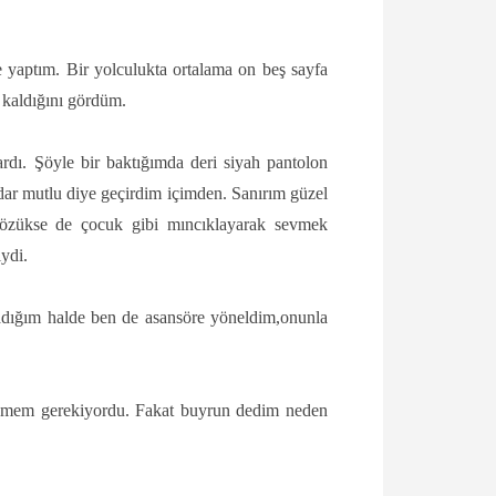
 yaptım. Bir yolculukta ortalama on beş sayfa
 kaldığını gördüm.
rdı. Şöyle bir baktığımda deri siyah pantolon
dar mutlu diye geçirdim içimden. Sanırım güzel
 gözükse de çocuk gibi mıncıklayarak sevmek
iydi.
adığım halde ben de asansöre yöneldim,onunla
eçmem gerekiyordu. Fakat buyrun dedim neden