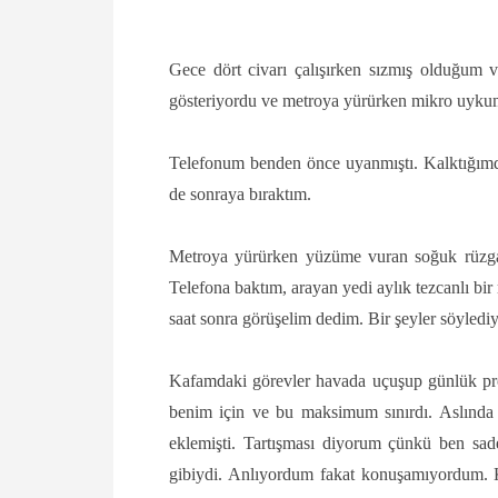
Gece dört civarı çalışırken sızmış olduğum v
gösteriyordu ve metroya yürürken mikro uyku
Telefonum benden önce uyanmıştı. Kalktığımd
de sonraya bıraktım.
Metroya yürürken yüzüme vuran soğuk rüzgarı
Telefona baktım, arayan yedi aylık tezcanlı bi
saat sonra görüşelim dedim. Bir şeyler söyled
Kafamdaki görevler havada uçuşup günlük pr
benim için ve bu maksimum sınırdı. Aslında
eklemişti. Tartışması diyorum çünkü ben sa
gibiydi. Anlıyordum fakat konuşamıyordum. Keşk