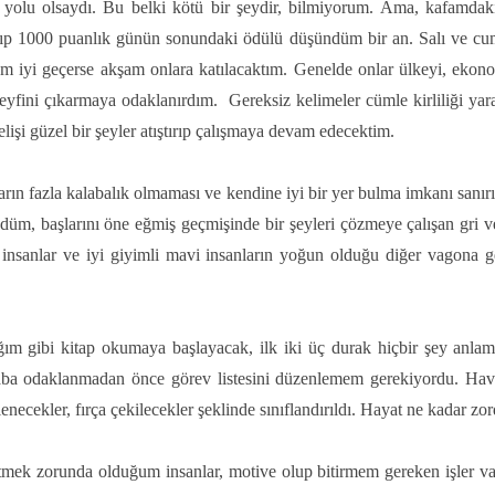
 yolu olsaydı. Bu belki kötü bir şeydir, bilmiyorum. Ama, kafamdak
ıp 1000 puanlık günün sonundaki ödülü düşündüm bir an. Salı ve cu
m iyi geçerse akşam onlara katılacaktım. Genelde onlar ülkeyi, ekonom
eyfini çıkarmaya odaklanırdım.
Gereksiz kelimeler cümle kirliliği ya
lişi güzel bir şeyler atıştırıp çalışmaya devam edecektim.
oların fazla kalabalık olmaması ve kendine iyi bir yer bulma imkanı sanır
zdüm, başlarını öne eğmiş geçmişinde bir şeyleri çözmeye çalışan gri ve
 insanlar ve iyi giyimli mavi insanların yoğun olduğu diğer vagona g
ğım gibi kitap okumaya başlayacak, ilk iki üç durak hiçbir şey anla
taba odaklanmadan önce görev listesini düzenlemem gerekiyordu. Hava
dilenecekler, fırça çekilecekler şeklinde sınıflandırıldı. Hayat ne kadar
tmek zorunda olduğum insanlar, motive olup bitirmem gereken işler vard