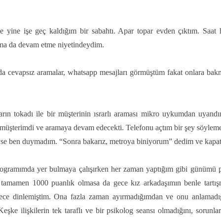
e yine işe geç kaldığım bir sabahtı. Apar topar evden çıktım. Saat
ma da devam etme niyetindeydim.
a cevapsız aramalar, whatsapp mesajları görmüştüm fakat onlara ba
n tokadı ile bir müşterinin ısrarlı araması mikro uykumdan uyandır
r müşterimdi ve aramaya devam edecekti. Telefonu açtım bir şey söyleme
iyse ben duymadım. “Sonra bakarız, metroya biniyorum” dedim ve kapat
ogramımda yer bulmaya çalışırken her zaman yaptığım gibi günümü pu
 tamamen 1000 puanlık olmasa da gece kız arkadaşımın benle tartışm
dece dinlemiştim. Ona fazla zaman ayırmadığımdan ve onu anlamadığı
e ilişkilerin tek taraflı ve bir psikolog seansı olmadığını, sorunlar