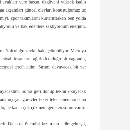
i ayakları yere basan, özgüveni yüksek kadın
ma akşamları güncel olayları konuştuğumuz üç
iyi, spor takımlarını kurtarırlarken ben yolda
ratıyordu ve hak edenlere saklıyordum enerjimi.
ım. Yolculuğu zevkli hale getirebiliyor. Metroya
 siyah insanların ağırlıklı olduğu bir vagondu,
eçmeyi tercih ettim. Sırtımı dayayacak bir yer
mayacaktım. Sonra geri dönüp tekrar okuyacak
da uçuşan görevler teker teker önem sırasına
 zordu, ne kadar çok çözmem gereken sorun vardı.
ı. Daha da önemlisi kızım ara tatile gelmişti,